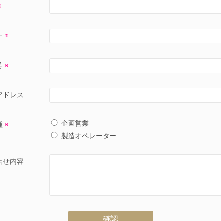
※
ナ
※
号
※
アドレス
企画営業
種
※
製造オペレーター
合せ内容